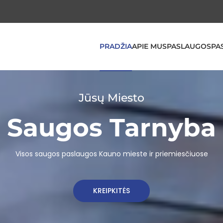
PRADŽIA
APIE MUS
PASLAUGOS
PA
Jūsų Miesto
Saugos Tarnyba
Visos saugos paslaugos Kauno mieste ir priemiesčiuose
KREIPKITĖS