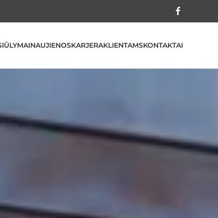
SIŪLYMAI
NAUJIENOS
KARJERA
KLIENTAMS
KONTAKTAI