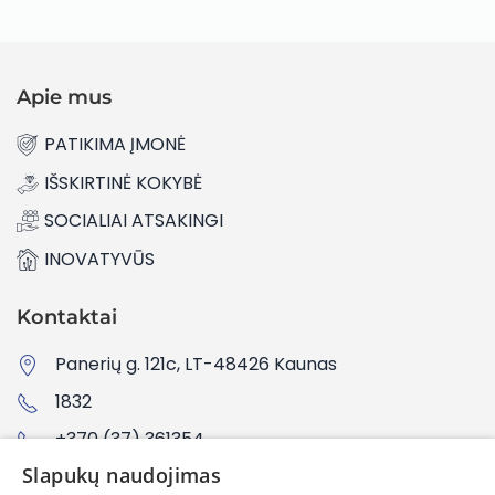
Apie mus
PATIKIMA ĮMONĖ
IŠSKIRTINĖ KOKYBĖ
SOCIALIAI ATSAKINGI
INOVATYVŪS
Kontaktai
Panerių g. 121c, LT-48426 Kaunas
1832
+370 (37) 361354
Slapukų naudojimas
info@jungtis.lt