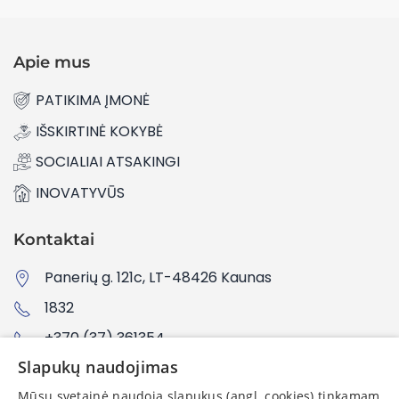
Apie mus
PATIKIMA ĮMONĖ
IŠSKIRTINĖ KOKYBĖ
SOCIALIAI ATSAKINGI
INOVATYVŪS
Kontaktai
Panerių g. 121c, LT-48426 Kaunas
1832
+370 (37) 361354
Slapukų naudojimas
info@jungtis.lt
Mūsų svetainė naudoja slapukus (angl. cookies) tinkamam