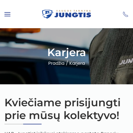
Skip to main content
Karjera
Pradžia
Karjera
Kviečiame prisijungti
prie mūsų kolektyvo!