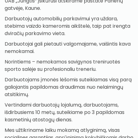
UAB „Jungtis“ įsikūrusi atskirame pastate Panerių
gatvėje, Kaune.
Darbuotojų automobilių parkavimui yra uždara,
stebima vaizdo kameromis aikštelė, taip pat irengta
dviračių parkavimo vieta.
Darbuotojai gali pietauti valgomajame, vaišintis kava
nemokamai.
Norintiems – nemokamos savigynos treniruotės
sporto salėje su profesionaliu treneriu.
Darbuotojams įmonės lėšomis suteikiamas visą parą
galiojantis papildomas draudimas nuo nelaimingų
atsitikimų.
Vertindami darbuotojų lojalumą, darbuotojams,
išdirbusiems 10 metų, suteikiame po 3 papildomas
kasmetinių atostogų dienas.
Mes užtikriname laiku mokamą atlyginimą, visas
socialines garantijas, aprūpinimą kokybiškomis darbo